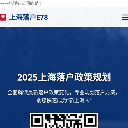
——您现在访问的是：
！